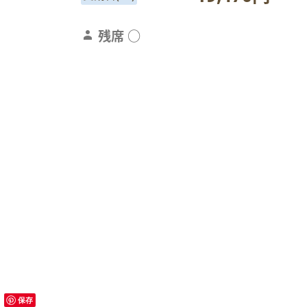
person
残席 ○
保存