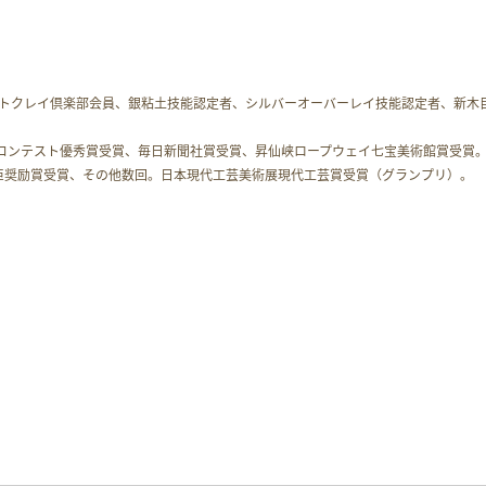
ートクレイ倶楽部会員、銀粘土技能認定者、シルバーオーバーレイ技能認定者、新木
コンテスト優秀賞受賞、毎日新聞社賞受賞、昇仙峡ロープウェイ七宝美術館賞受賞
臣奨励賞受賞、その他数回。日本現代工芸美術展現代工芸賞受賞（グランプリ）。