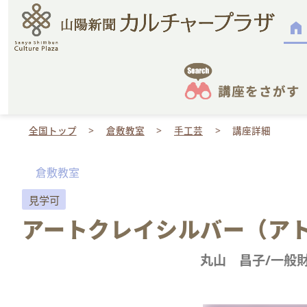
home
全国トップ
倉敷教室
手工芸
講座詳細
倉敷教室
見学可
アートクレイシルバー（アト
丸山 昌子/一般