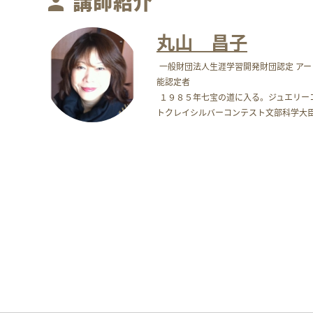
講師紹介
person
丸山 昌子
一般財団法人生涯学習開発財団認定 ア
能認定者
１９８５年七宝の道に入る。ジュエリー
トクレイシルバーコンテスト文部科学大