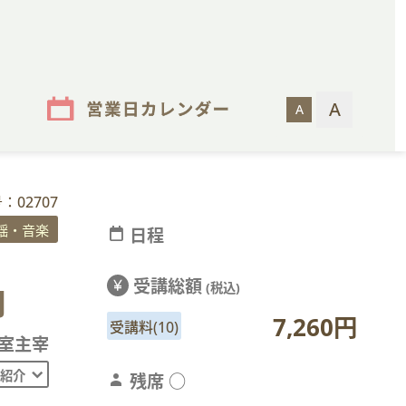
：02707
謡・音楽
calendar_today
日程
受講総額
currency_yen
(税込)
月
7,260円
受講料(10)
室主宰
紹介
person
残席 ○