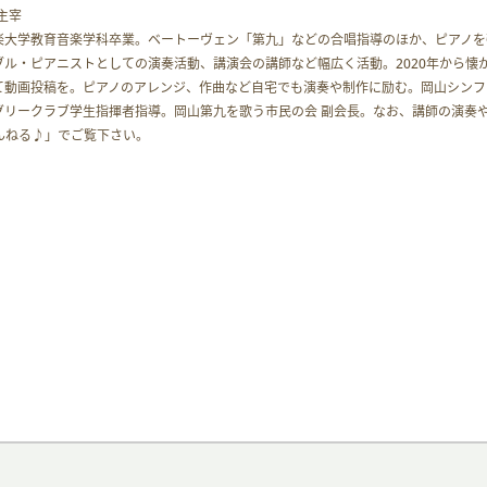
主宰
音楽大学教育音楽学科卒業。ベートーヴェン「第九」などの合唱指導のほか、ピアノを
ル・ピアニストとしての演奏活動、講演会の講師など幅広く活動。2020年から懐
て動画投稿を。ピアノのアレンジ、作曲など自宅でも演奏や制作に励む。岡山シンフ
グリークラブ学生指揮者指導。岡山第九を歌う市民の会 副会長。なお、講師の演奏
ゃんねる♪」でご覧下さい。