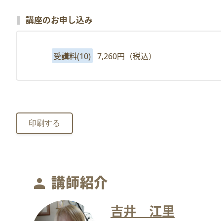
講座のお申し込み
受講料(10)
7,260円（税込）
印刷する
講師紹介
person
吉井 江里