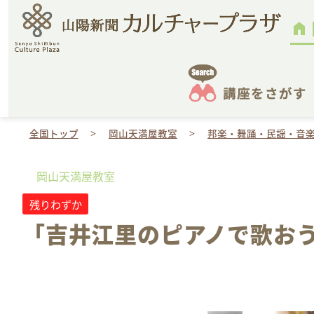
home
全国トップ
岡山天満屋教室
邦楽・舞踊・民謡・音
岡山天満屋教室
残りわずか
「吉井江里のピアノで歌おう