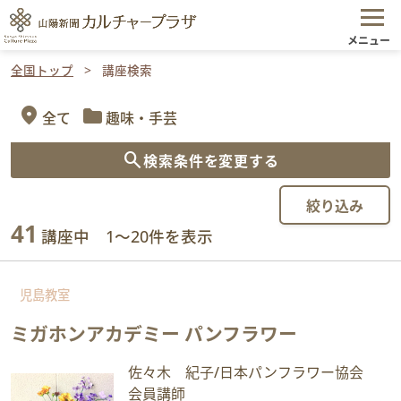
メニュー
全国トップ
講座検索
location_on
folder
全て
趣味・手芸
search
検索条件を変更する
絞り込み
41
講座中 1～20件を表示
児島教室
ミガホンアカデミー パンフラワー
佐々木 紀子/日本パンフラワー協会
会員講師