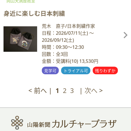
岡山天満屋教室
身近に楽しむ日本刺繍
荒木 直子/日本刺繍作家
日程：2026/07/11
(土)
～
2026/09/12
(土)
時間：09:30～12:30
回数：全3回
金額：受講料(10) 13,530円
見学可
トライアル可
残りわずか
< 前へ |
1
2
3
|
次へ
>