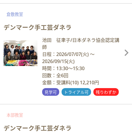
倉敷教室
デンマーク手工芸ダネラ
池田 征聿子/日本ダネラ協会認定講
師
日程：2026/07/07
(火)
～
2026/09/15
(火)
時間：13:30～15:30
回数：全6回
金額：受講料(10) 12,210円
見学可
トライアル可
残りわずか
本部教室
デンマーク手工芸ダネラ