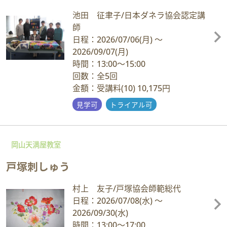
池田 征聿子/日本ダネラ協会認定講
師
日程：2026/07/06
(月)
～
2026/09/07
(月)
時間：13:00～15:00
回数：全5回
金額：受講料(10) 10,175円
見学可
トライアル可
岡山天満屋教室
戸塚刺しゅう
村上 友子/戸塚協会師範総代
日程：2026/07/08
(水)
～
2026/09/30
(水)
時間：13:00～17:00