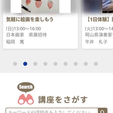
ミガホンア
【1日体験】脳トレピアノ®
ー
(火)13:00～14:30
(土)13:00～1
岡山県演奏家協会会員
日本パンフ
平井　礼子
佐々木　紀
search