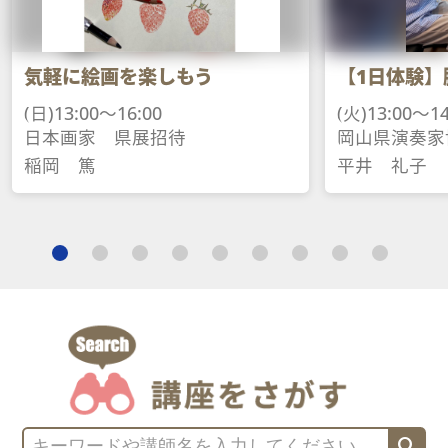
気軽に絵画を楽しもう
【1日体験】
(日)13:00～16:00
(火)13:00～14
日本画家　県展招待
岡山県演奏家
稲岡　篤
平井　礼子
search