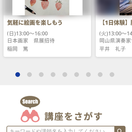
気軽に絵画を楽しもう
【1日体験】
(日)13:00～16:00
(火)13:00～14
日本画家　県展招待
岡山県演奏家
稲岡　篤
平井　礼子
search