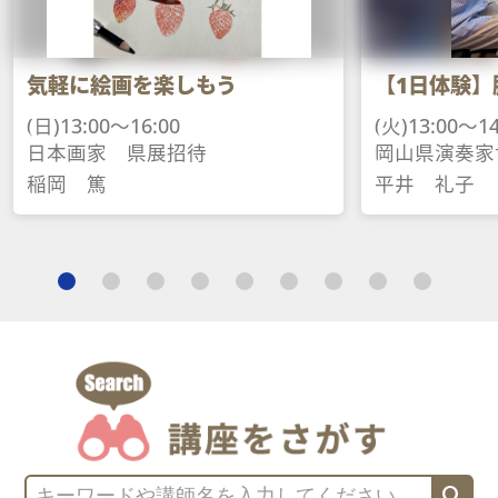
気軽に絵画を楽しもう
【1日体験】
(日)13:00～16:00
(火)13:00～14
日本画家　県展招待
岡山県演奏家
稲岡　篤
平井　礼子
search