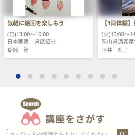
気軽に絵画を楽しもう
【1日体験】
(日)13:00～16:00
(火)13:00～14
日本画家　県展招待
岡山県演奏家
稲岡　篤
平井　礼子
search