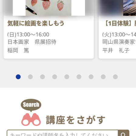
気軽に絵画を楽しもう
【1日体験】
(日)13:00～16:00
(火)13:00～14
日本画家　県展招待
岡山県演奏家
稲岡　篤
平井　礼子
search