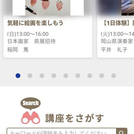
に絵画を楽しもう
【1日体験】脳トレ
3:00～16:00
(火)13:00～14:30
画家　県展招待
岡山県演奏家協会会
　篤
平井　礼子
search