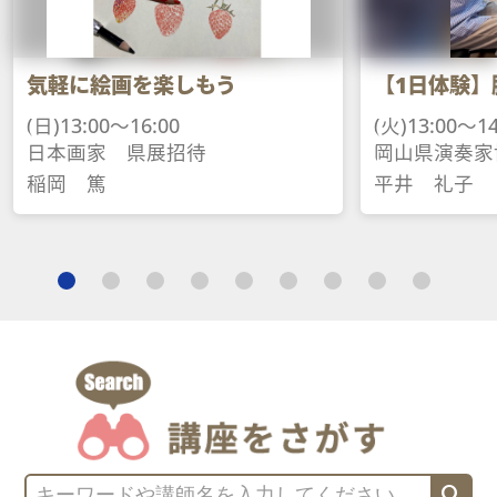
画を楽しもう
【1日体験】脳トレピアノ
16:00
(火)13:00～14:30
県展招待
岡山県演奏家協会会員
平井　礼子
search