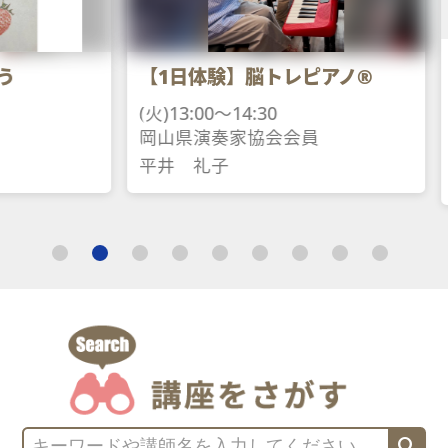
ミガホンアカ
【1日体験】脳トレピアノ®
ー
(火)13:00～14:30
(土)13:00～15
岡山県演奏家協会会員
日本パンフラ
平井　礼子
佐々木　紀子
search