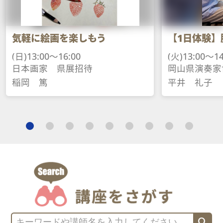
気軽に絵画を楽しもう
【1日体験】
(日)13:00～16:00
(火)13:00～14
日本画家　県展招待
岡山県演奏家
稲岡　篤
平井　礼子
search