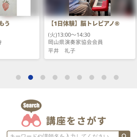
ミガホンアカ
【1日体験】脳トレピアノ®
ー
(火)13:00～14:30
(土)13:00～15
岡山県演奏家協会会員
日本パンフラ
平井　礼子
佐々木　紀子
search